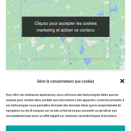
Cliquez pour accepter les cookies
Cliquez pour accepter les cookies
marketing et activer ce contenu
marketing et activer ce contenu
LIEU
Gérer le consentement aux cookies
Station V
Pour offrir les meilleures expériences, nous utilisons des technologies telles que les
61rue Pierre et Marie Curie
cookies pour stocker et/ou accéder aux informations des appareils. Le fait de consentir à
ces technologies nous permettra de traiter des données telles que le comportement de
Labège
,
31670
France
+ Google Map
navigation ou les ID uniques sur ce site. Le fait de ne pas consentir ou de retirer son
Téléphone
consentement peut avoir un effet négatif sur certaines caractéristiques et fonctions.
0561758080