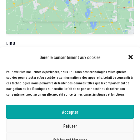
LIEU
Station V
Gérer le consentement aux cookies
61rue Pierre et Marie Curie
Pour offrir les meilleures expériences, nous utilisons des technologies telles que les
Labège
,
31670
France
+ Google Map
cookies pour stocker et/ou accéder aux informations des appareils. Le fait de consentir à
Téléphone
ces technologies nous permettra de traiter des données telles que le comportement de
navigation ou les ID uniques sur ce site. Le fait de ne pas consentir ou de retirer son
0561758080
consentement peut avoir un effet négatif sur certaines caractéristiques et fonctions.
Accepter
Pause vélo 18 avril | Atelier vélo
Pause vélo mardi 23 mai | Atelier
participatif
vélo participatif
Refuser
Voir les préférences