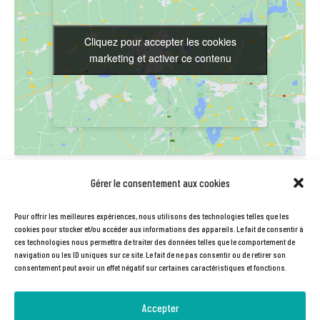
Cliquez pour accepter les cookies
Cliquez pour accepter les cookies
marketing et activer ce contenu
marketing et activer ce contenu
LIEU
Gérer le consentement aux cookies
Station V
Pour offrir les meilleures expériences, nous utilisons des technologies telles que les
61rue Pierre et Marie Curie
cookies pour stocker et/ou accéder aux informations des appareils. Le fait de consentir à
ces technologies nous permettra de traiter des données telles que le comportement de
Labège
,
31670
France
+ Google Map
navigation ou les ID uniques sur ce site. Le fait de ne pas consentir ou de retirer son
Téléphone
consentement peut avoir un effet négatif sur certaines caractéristiques et fonctions.
0561758080
Accepter