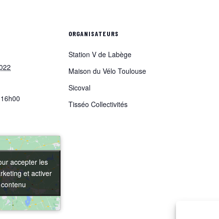
S
ORGANISATEURS
Station V de Labège
2022
Maison du Vélo Toulouse
Sicoval
 16h00
Tisséo Collectivités
our accepter les
our accepter les
keting et activer
keting et activer
 contenu
 contenu