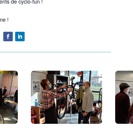
nts de cyclo-fun !
ne !