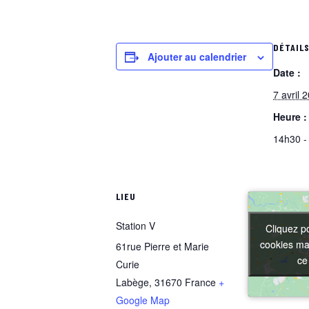
DÉTAIL
Ajouter au calendrier
Date :
7 avril 
Heure :
14h30 -
LIEU
Station V
Cliquez p
Cliquez p
cookies mar
cookies mar
61rue Pierre et Marie
ce
ce
Curie
Labège
,
31670
France
+
Google Map