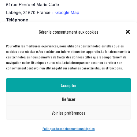
61rue Pierre et Marie Curie
Labège
,
31670
France
+ Google Map
Téléphone
0561758080
Gérer le consentement aux cookies
Pour offrir les meilleures expériences, nous utilisons des technologies telles que les
Pause vélo mardi 19 décembre |
Marquage Bicycode – sécurise ton
cookies pour stocker et/ou accéder aux informations des appareils. Le fait de consentir à
ces technologies nous permettra de traiter des données telles que le comportement de
Atelier vélo participatif
vélo ! Jeudi 18 janvier
navigation ou les ID uniques sur ce site. Le fait de ne pas consentir ou de retirer son
consentement peut avoir un effet négatif sur certaines caractéristiques et fonctions.
Accepter
Refuser
Webdesign : SAMBA
Voir les préférences
Politique de cookies
mentions légales