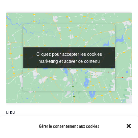
Cliquez pour accepter les cookies
Cliquez pour accepter les cookies
marketing et activer ce contenu
marketing et activer ce contenu
LIEU
Station V
Gérer le consentement aux cookies
61rue Pierre et Marie Curie