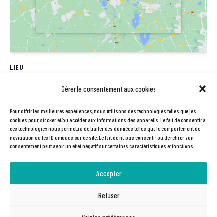
LIEU
Station V
Gérer le consentement aux cookies
61rue Pierre et Marie Curie
Pour offrir les meilleures expériences, nous utilisons des technologies telles que les
Labège
,
31670
France
+ Google Map
cookies pour stocker et/ou accéder aux informations des appareils. Le fait de consentir à
Téléphone
ces technologies nous permettra de traiter des données telles que le comportement de
navigation ou les ID uniques sur ce site. Le fait de ne pas consentir ou de retirer son
0561758080
consentement peut avoir un effet négatif sur certaines caractéristiques et fonctions.
Accepter
Marquage vélo Bicycode –
Pause vélo jeudi 14 septembre | Atelier
Mardi 20 juin
vélo participatif
Refuser
Voir les préférences