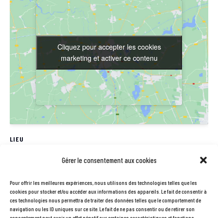
Cliquez pour accepter les cookies
Cliquez pour accepter les cookies
marketing et activer ce contenu
marketing et activer ce contenu
LIEU
Station V
Gérer le consentement aux cookies
61rue Pierre et Marie Curie
Pour offrir les meilleures expériences, nous utilisons des technologies telles que les
Labège
,
31670
France
+ Google Map
cookies pour stocker et/ou accéder aux informations des appareils. Le fait de consentir à
Téléphone
ces technologies nous permettra de traiter des données telles que le comportement de
navigation ou les ID uniques sur ce site. Le fait de ne pas consentir ou de retirer son
0561758080
consentement peut avoir un effet négatif sur certaines caractéristiques et fonctions.