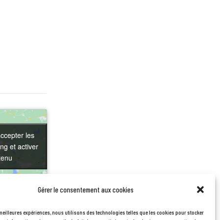
ccepter les
ccepter les
ng et activer
ng et activer
tenu
tenu
Gérer le consentement aux cookies
 meilleures expériences, nous utilisons des technologies telles que les cookies pour stocker