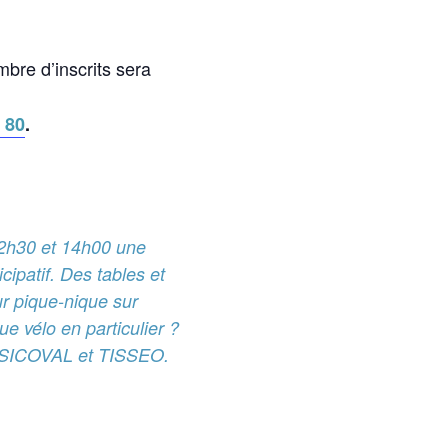
bre d’inscrits sera
 80
.
2h30 et 14h00 une
cipatif. Des tables et
ur pique-nique sur
e vélo en particulier ?
le SICOVAL et TISSEO.