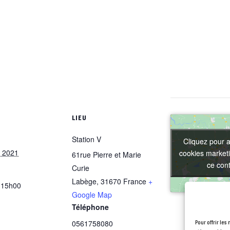
S
LIEU
Station V
Cliquez pour a
Cliquez pour a
r 2021
cookies marketi
cookies marketi
61rue Pierre et Marie
ce con
ce con
Curie
Labège
,
31670
France
+
 15h00
Google Map
Téléphone
0561758080
Pour offrir les