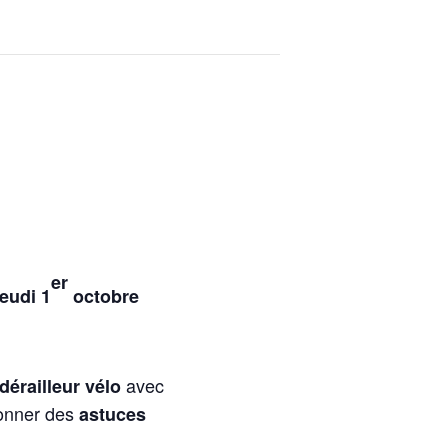
er
eudi 1
octobre
avec
dérailleur vélo
donner des
astuces