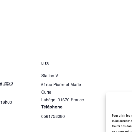
S
LIEU
Station V
re 2020
61rue Pierre et Marie
Curie
Labège
,
31670
France
 16h00
Téléphone
0561758080
Pour offrir les
et/ou accéder 
traiter des don
pas consentir o