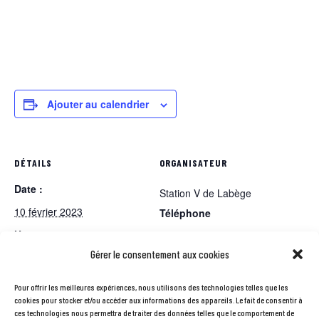
Ajouter au calendrier
DÉTAILS
ORGANISATEUR
Date :
Station V de Labège
10 février 2023
Téléphone
Heure :
05 61 75 80 80
Gérer le consentement aux cookies
13h00 - 14h00
E-mail
mdmc@maisonduvelotoulou
Pour offrir les meilleures expériences, nous utilisons des technologies telles que les
cookies pour stocker et/ou accéder aux informations des appareils. Le fait de consentir à
se.com
ces technologies nous permettra de traiter des données telles que le comportement de