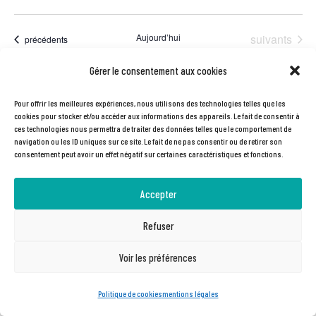
Évènements
Aujourd’hui
suivants
Évènements
précédents
Gérer le consentement aux cookies
S’abonner au calendrier
Pour offrir les meilleures expériences, nous utilisons des technologies telles que les
cookies pour stocker et/ou accéder aux informations des appareils. Le fait de consentir à
ces technologies nous permettra de traiter des données telles que le comportement de
navigation ou les ID uniques sur ce site. Le fait de ne pas consentir ou de retirer son
consentement peut avoir un effet négatif sur certaines caractéristiques et fonctions.
Accepter
Webdesign : SAMBA
Refuser
Voir les préférences
Politique de cookies
mentions légales