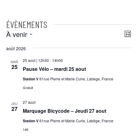
ÉVÈNEMENTS
NAVI
NAVI
À venir
Liste
DE
PAR
Sélectionnez
VUE
CONS
août 2026
ÉVÈ
une
25 août | 12h30
-
14h00
MAR
date.
25
Pause Vélo – mardi 25 aout
Station V
61rue Pierre et Marie Curie, Labège, France
Gratuit
27 août
JEU
27
Marquage Bicycode – Jeudi 27 aout
Station V
61rue Pierre et Marie Curie, Labège, France
14€